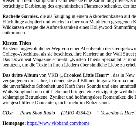
Reisen mit dem Dampfschiff sammelte sie eine Sammlung unverwechse
berüchtigte Darbietung des argentinischen Flamenco schenkte, der inz
Rachelle Garniez,
die als Säugling in einem Akkordeonkasten auf de
Flüchtlinge adoptiert und wuchs in einer von Maultieren gezogenen K
Wildkatzen erregte die Aufmerksamkeit eines Hollywood-Stummfilmpro
entkommen.
Kirsten Thien
Kirstens ungewöhnlicher Weg von einer Absolventin der Georgetown 
College-Abschluss, als sie beschloss, ihre Karriere an der Wall Stree
Das Downbeat Magazine schreibt: „Kirsten Thiens Spezialität ist mode
benutzen, um die Texte in ihren Liedern über sinnliche Liebe zu erhebe
Das dritte Album
von VKB (
„Crooked Little Heart“
, das in New 
vergangenen drei Jahre, in denen sie auf Bühnen in ganz Europa und 
die unverfälschte Schönheit und Kraft ihres Sounds und eine unmittel
Waits Songbuch neu mit Liebe und bringen eine einzigartige weiblic
schlampige Betrunkene, Zyniker und hoffnungslose Romantiker, die Ha
wie geschliffene Diamanten, nicht mehr im Rohzustand.
CDs:
Pawn Shop Radio (JARO 4354-2)
“ Yesterday is Here”
Homepage:
https://www.vkbband.com/home