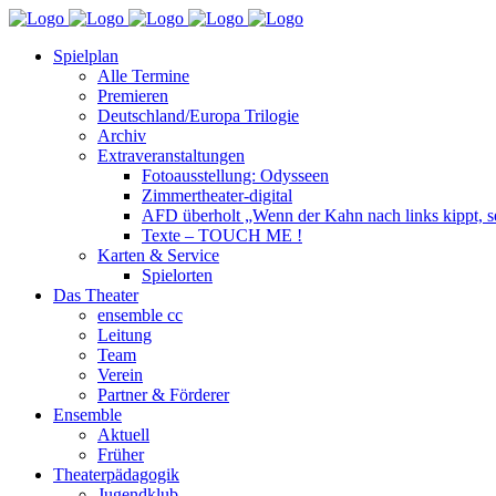
Spielplan
Alle Termine
Premieren
Deutschland/Europa Trilogie
Archiv
Extraveranstaltungen
Fotoausstellung: Odysseen
Zimmertheater-digital
AFD überholt „Wenn der Kahn nach links kippt, se
Texte – TOUCH ME !
Karten & Service
Spielorten
Das Theater
ensemble cc
Leitung
Team
Verein
Partner & Förderer
Ensemble
Aktuell
Früher
Theaterpädagogik
Jugendklub