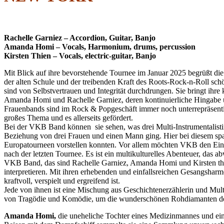
Rachelle Garniez – Accordion, Guitar, Banjo
Amanda Homi – Vocals, Harmonium, drums, percussion
Kirsten Thien – Vocals, electric-guitar, Banjo
Mit Blick auf ihre bevorstehende Tournee im Januar 2025 begrüßt di
der alten Schule und der treibenden Kraft des Roots-Rock-n-Roll schöp
sind von Selbstvertrauen und Integrität durchdrungen. Sie bringt ih
Amanda Homi und Rachelle Garniez, deren kontinuierliche Hingabe und
Frauenbands sind im Rock & Popgeschäft immer noch unterrepräsentie
großes Thema und es allerseits gefördert.
Bei der VKB Band können sie sehen, was drei Multi-Instrumentalist
Beziehung von drei Frauen und einen Mann ging. Hier bei diesem span
Europatourneen vorstellen konnten. Vor allem möchten VKB den Einflu
nach der letzten Tournee. Es ist ein multikulturelles Abenteuer, das ab
VKB Band, das sind Rachelle Garniez, Amanda Homi und Kirsten thi
interpretieren. Mit ihren erhebenden und einfallsreichen Gesangsha
kraftvoll, verspielt und ergreifend ist.
Jede von ihnen ist eine Mischung aus Geschichtenerzählerin und Mult
von Tragödie und Komödie, um die wunderschönen Rohdiamanten der W
Amanda Homi,
die uneheliche Tochter eines Medizinmannes und einer