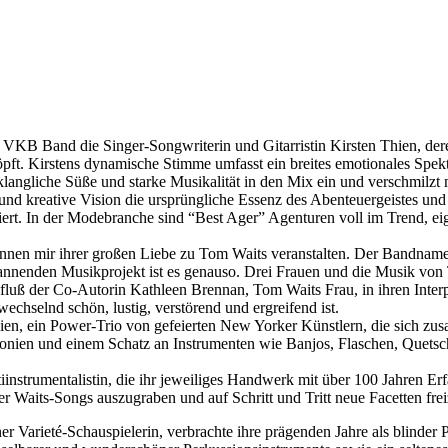
e VKB Band die Singer-Songwriterin und Gitarristin Kirsten Thien, d
ft. Kirstens dynamische Stimme umfasst ein breites emotionales Spektrum
re klangliche Süße und starke Musikalität in den Mix ein und verschmil
 kreative Vision die ursprüngliche Essenz des Abenteuergeistes und u
rt. In der Modebranche sind “Best Ager” Agenturen voll im Trend, eig
innen mir ihrer großen Liebe zu Tom Waits veranstalten. Der Bandname
nenden Musikprojekt ist es genauso. Drei Frauen und die Musik von To
ß der Co-Autorin Kathleen Brennan, Tom Waits Frau, in ihren Interpre
wechselnd schön, lustig, verstörend und ergreifend ist.
en, ein Power-Trio von gefeierten New Yorker Künstlern, die sich z
rmonien und einem Schatz an Instrumenten wie Banjos, Flaschen, Quets
iinstrumentalistin, die ihr jeweiliges Handwerk mit über 100 Jahren Er
aits-Songs auszugraben und auf Schritt und Tritt neue Facetten frei
 Varieté-Schauspielerin, verbrachte ihre prägenden Jahre als blinder 