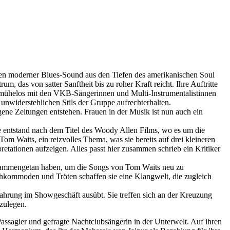
eren moderner Blues-Sound aus den Tiefen des amerikanischen Soul
, das von satter Sanftheit bis zu roher Kraft reicht. Ihre Auftritte
zt mühelos mit den VKB-Sängerinnen und Multi-Instrumentalistinnen
nwiderstehlichen Stils der Gruppe aufrechterhalten.
ene Zeitungen entstehen. Frauen in der Musik ist nun auch ein
 entstand nach dem Titel des Woody Allen Films, wo es um die
m Waits, ein reizvolles Thema, was sie bereits auf drei kleineren
tationen aufzeigen. Alles passt hier zusammen schrieb ein Kritiker
usammengetan haben, um die Songs von Tom Waits neu zu
chkommoden und Tröten schaffen sie eine Klangwelt, die zugleich
fahrung im Showgeschäft ausübt. Sie treffen sich an der Kreuzung
zulegen.
Passagier und gefragte Nachtclubsängerin in der Unterwelt. Auf ihren