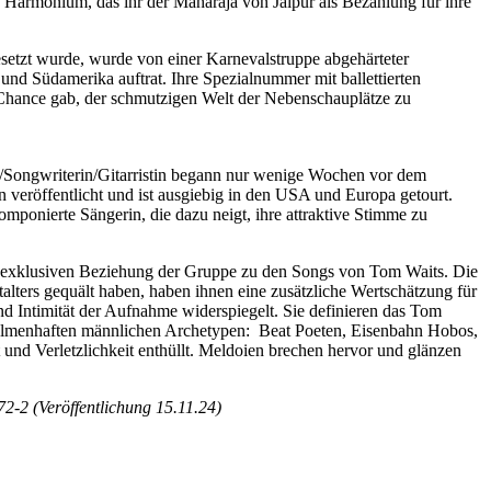
Harmonium, das ihr der Maharaja von Jaipur als Bezahlung für ihre
setzt wurde, wurde von einer Karnevalstruppe abgehärteter
nd Südamerika auftrat. Ihre Spezialnummer mit ballettierten
 Chance gab, der schmutzigen Welt der Nebenschauplätze zu
/Songwriterin/Gitarristin begann nur wenige Wochen vor dem
en veröffentlicht und ist ausgiebig in den USA und Europa getourt.
mponierte Sängerin, die dazu neigt, ihre attraktive Stimme zu
r exklusiven Beziehung der Gruppe zu den Songs von Tom Waits. Die
lters gequält haben, haben ihnen eine zusätzliche Wertschätzung für
und Intimität der Aufnahme widerspiegelt. Sie definieren das Tom
chelmenhaften männlichen Archetypen: Beat Poeten, Eisenbahn Hobos,
und Verletzlichkeit enthüllt. Meldoien brechen hervor und glänzen
-2 (Veröffentlichung 15.11.24)