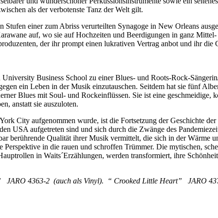
lbarer und wunderschöner Perkussionsinstrumente sowie ein seltenes 
wischen als der verbotenste Tanz der Welt gilt.
n Stufen einer zum Abriss verurteilten Synagoge in New Orleans ausge
arawane auf, wo sie auf Hochzeiten und Beerdigungen in ganz Mittel- u
duzenten, der ihr prompt einen lukrativen Vertrag anbot und ihr die
University Business School zu einer Blues- und Roots-Rock-Sängerin
t gegen ein Leben in der Musik einzutauschen. Seitdem hat sie fünf Alb
rner Blues mit Soul- und Rockeinflüssen. Sie ist eine geschmeidige, ko
n, anstatt sie auszuloten.
York City aufgenommen wurde, ist die Fortsetzung der Geschichte de
den USA aufgetreten sind und sich durch die Zwänge des Pandemiezeita
bar berührende Qualität ihrer Musik vermittelt, die sich in der Wärme 
he Perspektive in die rauen und schroffen Trümmer. Die mytischen, s
uptrollen in Waits´Erzählungen, werden transformiert, ihre Schönheit 
 JARO 4363-2 (auch als Vinyl). “ Crooked Little Heart” JARO 4372