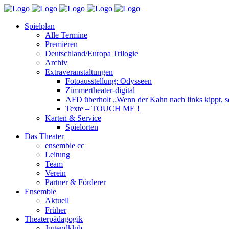
Spielplan
Alle Termine
Premieren
Deutschland/Europa Trilogie
Archiv
Extraveranstaltungen
Fotoausstellung: Odysseen
Zimmertheater-digital
AFD überholt „Wenn der Kahn nach links kippt, se
Texte – TOUCH ME !
Karten & Service
Spielorten
Das Theater
ensemble cc
Leitung
Team
Verein
Partner & Förderer
Ensemble
Aktuell
Früher
Theaterpädagogik
Jugendklub