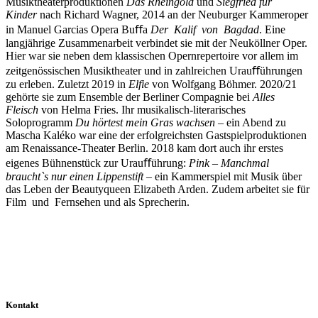
Musiktheaterproduktionen
Das Rheingold
und
Siegfried für
Kinder
nach Richard Wagner, 2014 an der Neuburger Kammeroper
in Manuel Garcias Opera Buﬀa
Der Kalif von Bagdad
. Eine
langjährige Zusammenarbeit verbindet sie mit der Neuköllner Oper.
Hier war sie neben dem klassischen Opernrepertoire vor allem im
zeitgenössischen Musiktheater und in zahlreichen Urauﬀührungen
zu erleben. Zuletzt 2019 in
Elfie
von Wolfgang Böhmer. 2020/21
gehörte sie zum Ensemble der Berliner Compagnie bei
Alles
Fleisch
von Helma Fries. Ihr musikalisch-literarisches
Soloprogramm
Du hörtest mein Gras wachsen
– ein Abend zu
Mascha Kaléko war eine der erfolgreichsten Gastspielproduktionen
am Renaissance-Theater Berlin. 2018 kam dort auch ihr erstes
eigenes Bühnenstück zur Urauﬀührung:
Pink – Manchmal
braucht`s nur einen Lippenstift
– ein Kammerspiel mit Musik über
das Leben der Beautyqueen Elizabeth Arden. Zudem arbeitet sie für
Film und Fernsehen und als Sprecherin.
Kontakt