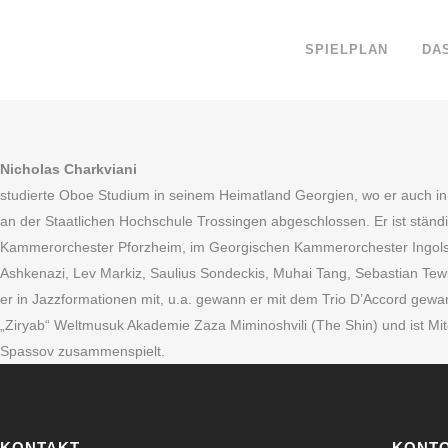
SPIELPLAN
DA
Nicholas Charkviani
studierte Oboe Studium in seinem Heimatland Georgien, wo er auch in 
an der Staatlichen Hochschule Trossingen abgeschlossen. Er ist ständ
Kammerorchester Pforzheim, im Georgischen Kammerorchester Ingolsta
Ashkenazi, Lev Markiz, Saulius Sondeckis, Muhai Tang, Sebastian Tew
er in Jazzformationen mit, u.a. gewann er mit dem Trio D’Accord gewa
„Ziryab“ Weltmusuk Akademie Zaza Miminoshvili (The Shin) und ist Mit
Spassov zusammenspielt.
KONTAKT
KONT