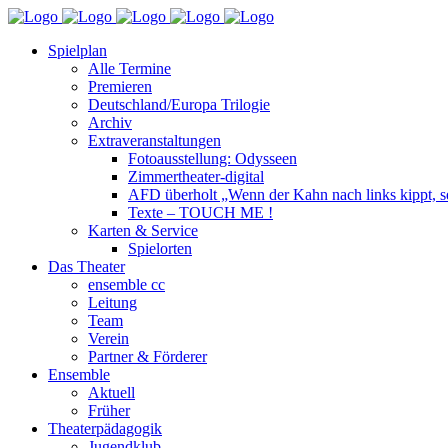
Spielplan
Alle Termine
Premieren
Deutschland/Europa Trilogie
Archiv
Extraveranstaltungen
Fotoausstellung: Odysseen
Zimmertheater-digital
AFD überholt „Wenn der Kahn nach links kippt, se
Texte – TOUCH ME !
Karten & Service
Spielorten
Das Theater
ensemble cc
Leitung
Team
Verein
Partner & Förderer
Ensemble
Aktuell
Früher
Theaterpädagogik
Jugendklub