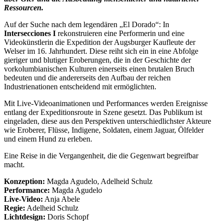
Ressourcen.
Auf der Suche nach dem legendären „El Dorado“: In
Intersecciones I
rekonstruieren eine Performerin und eine
Videokünstlerin die Expedition der Augsburger Kaufleute der
Welser im 16. Jahrhundert. Diese reiht sich ein in eine Abfolge
gieriger und blutiger Eroberungen, die in der Geschichte der
vorkolumbianischen Kulturen einerseits einen brutalen Bruch
bedeuten und die andererseits den Aufbau der reichen
Industrienationen entscheidend mit ermöglichten.
Mit Live-Videoanimationen und Performances werden Ereignisse
entlang der Expeditionsroute in Szene gesetzt. Das Publikum ist
eingeladen, diese aus den Perspektiven unterschiedlichster Akteure
wie Eroberer, Flüsse, Indigene, Soldaten, einem Jaguar, Ölfelder
und einem Hund zu erleben.
Eine Reise in die Vergangenheit, die die Gegenwart begreifbar
macht.
Konzeption:
Magda Agudelo, Adelheid Schulz
Performance:
Magda Agudelo
Live-Video:
Anja Abele
Regie:
Adelheid Schulz
Lichtdesign:
Doris Schopf