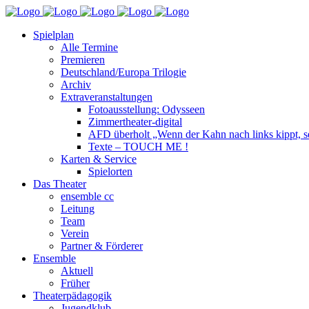
Spielplan
Alle Termine
Premieren
Deutschland/Europa Trilogie
Archiv
Extraveranstaltungen
Fotoausstellung: Odysseen
Zimmertheater-digital
AFD überholt „Wenn der Kahn nach links kippt, se
Texte – TOUCH ME !
Karten & Service
Spielorten
Das Theater
ensemble cc
Leitung
Team
Verein
Partner & Förderer
Ensemble
Aktuell
Früher
Theaterpädagogik
Jugendklub