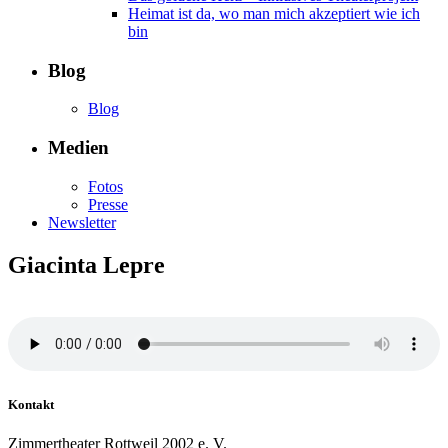
Heimat ist da, wo man mich akzeptiert wie ich
bin
Blog
Blog
Medien
Fotos
Presse
Newsletter
Giacinta Lepre
Kontakt
Zimmertheater Rottweil 2002 e. V.