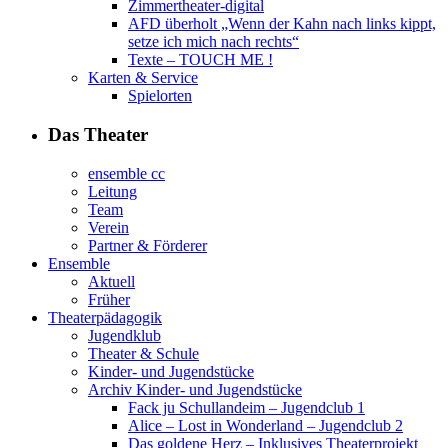
Zimmertheater-digital
AFD überholt „Wenn der Kahn nach links kippt,
setze ich mich nach rechts“
Texte – TOUCH ME !
Karten & Service
Spielorten
Das Theater
ensemble cc
Leitung
Team
Verein
Partner & Förderer
Ensemble
Aktuell
Früher
Theaterpädagogik
Jugendklub
Theater & Schule
Kinder- und Jugendstücke
Archiv Kinder- und Jugendstücke
Fack ju Schullandeim – Jugendclub 1
Alice – Lost in Wonderland – Jugendclub 2
Das goldene Herz – Inklusives Theaterprojekt